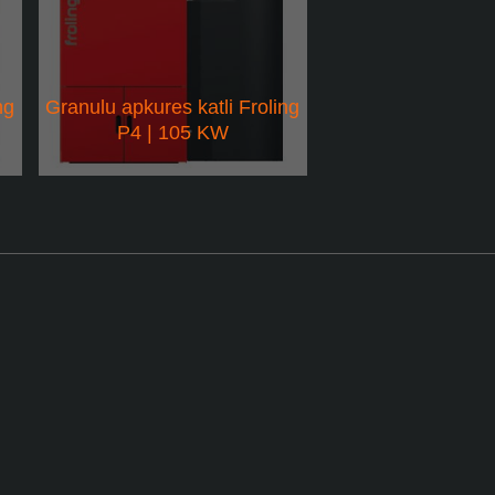
ng
Granulu apkures katli Froling
P4 | 105 KW
kontroli un pastāvīgu degšanas