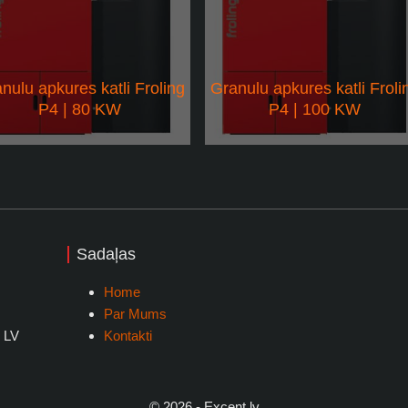
nulu apkures katli Froling
Granulu apkures katli Froli
P4 | 80 KW
P4 | 100 KW
ium segmenta granulu apkures katlus raksturo:
rtums lietotājam
Sadaļas
arbības automatizācijas pakāpe
Home
pkures katla lietderības koeficients un izrietošais ekonomiskums
Par Mums
, LV
Kontakti
ntegrētās drošības tehnoloģijas
atla automātika, kas nodrošina vēlamo parametru iestatīšanu, 
esu vadīšanu.
© 2026 - Excent.lv