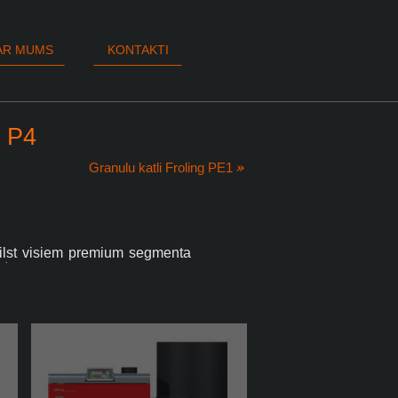
AR MUMS
KONTAKTI
g P4
Granulu katli Froling PE1
tbilst visiem premium segmenta
oģiski vispilnīgākajiem granulu