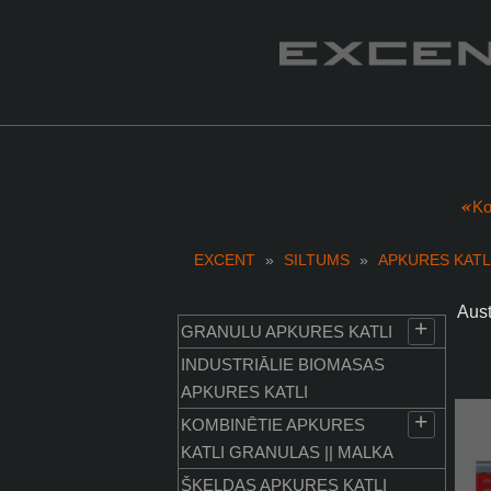
Ko
EXCENT
»
SILTUMS
»
APKURES KATL
Aust
+
GRANULU APKURES KATLI
katl
apku
INDUSTRIĀLIE BIOMASAS
APKURES KATLI
+
KOMBINĒTIE APKURES
KATLI GRANULAS || MALKA
ŠĶELDAS APKURES KATLI