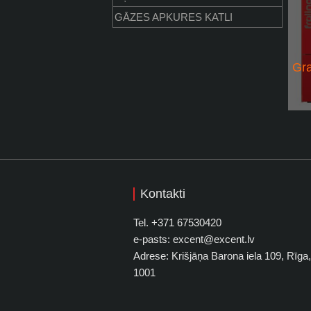
GĀZES APKURES KATLI
Gra
Prem
*| ē
Kontakti
*| d
Tel. +371 67530420
*| a
e-pasts: excent@excent.lv
Adrese: Krišjāņa Barona iela 109, Rīga
*| i
1001
*| k
proc