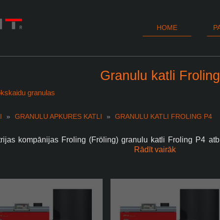
HOME
P
Granulu katli Frolin
kskaidu granulas
I
»
GRANULU APKURES KATLI
»
GRANULU KATLI FROLING P4
rijas kompānijas Froling (Fröling) granulu katli Froling P4 a
a kritērijiem, un tos pamatoti var uzskatīt par vieniem no tehnol
Rādīt vairāk
res katliem Eiropā un pasaulē.