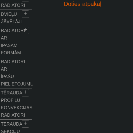
Doties atpakaļ
RADIATORI
+
DVIEĻU
ŽĀVĒTĀJI
+
RADIATORI
AR
ĪPAŠĀM
FORMĀM
RADIATORI
AR
ĪPAŠU
PIELIETOJUMU
+
TĒRAUDA
PROFILU
KONVEKCIJAS
RADIATORI
+
TĒRAUDA
SEKCIJU