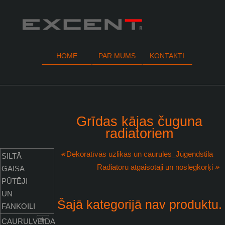
HOME
PAR MUMS
KONTAKTI
Grīdas kājas čuguna
radiatoriem
Dekoratīvās uzlikas un caurules_Jūgendstila
SILTĀ
Radiatoru atgaisotāji un noslēgkorķi
GAISA
PŪTĒJI
UN
Šajā kategorijā nav produktu.
FANKOILI
+
CAURUĻVEIDA