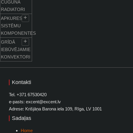
ČUGUNA
RADIATORI
+
APKURES
SISTĒMU
KOMPONENTES
+
GRĪDĀ
IEBŪVĒJAMIE
KONVEKTORI
Kontakti
Tel. +371 67530420
e-pasts: excent@excent.lv
Adrese: Krišjāņa Barona iela 109, Rīga, LV 1001
Sadaļas
Home