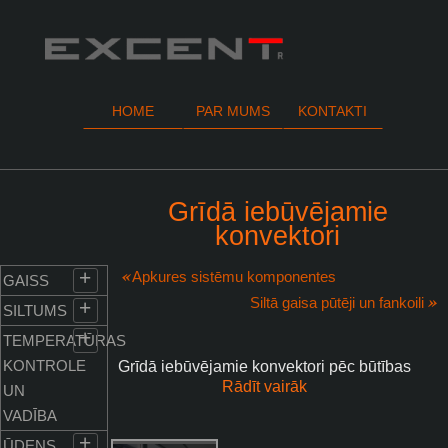
HOME
PAR MUMS
KONTAKTI
Grīdā iebūvējamie
konvektori
+
Apkures sistēmu komponentes
GAISS
Siltā gaisa pūtēji un fankoili
+
SILTUMS
+
TEMPERATŪRAS
KONTROLE
Grīdā iebūvējamie konvektori pēc būtības
Rādīt vairāk
UN
ir elegants, neuzkrītošs un efektīvs
apkures risinājums.
VADĪBA
+
ŪDENS