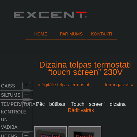
HOME
PAR MUMS
KONTAKTI
Dizaina telpas termostati
“touch screen” 230V
+
Digitālie telpas termostati
Termogalvas
GAISS
+
SILTUMS
+
TEMPERATŪRAS
Pēc būtības “Touch screen” dizaina
Rādīt vairāk
telpas termostati ir digitālās klases
KONTROLE
termostati , ar visām digitālajiem
UN
termostatiem raksturīgākajām īpašībām
VADĪBA
un tehniskajām iespējām. Viena no
+
Control
Breath
ŪDENS