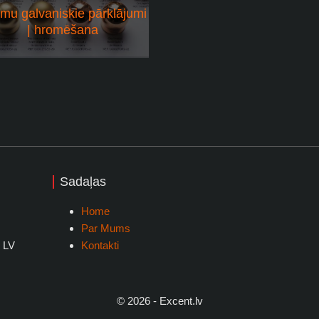
smu galvaniskie pārklājumi
| hromēšana
Sadaļas
Home
Par Mums
, LV
Kontakti
© 2026 - Excent.lv