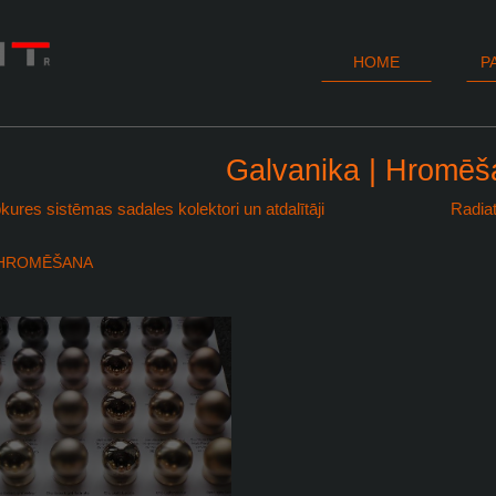
HOME
P
Galvanika | Hromēš
kures sistēmas sadales kolektori un atdalītāji
Radiat
| HROMĒŠANA