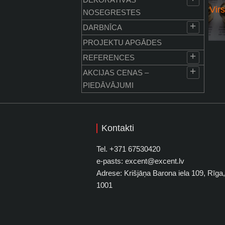
Vir
NOSEGRESTES
+
DARBNĪCA
PROJEKTU APGĀDES
+
REFERENCES
+
AKCIJAS CENAS –
PIEDĀVĀJUMI
Kontakti
Tel. +371 67530420
e-pasts: excent@excent.lv
Adrese: Krišjāņa Barona iela 109, Rīga
1001