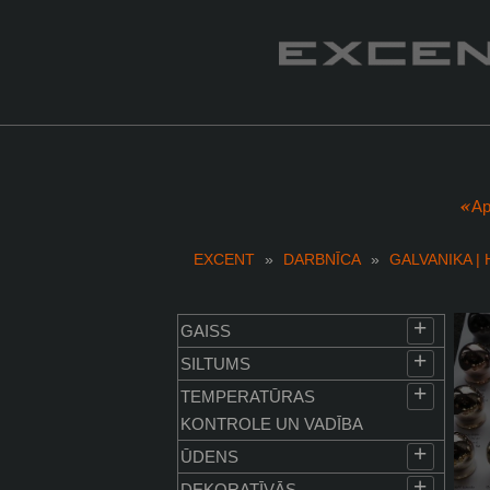
Ap
EXCENT
»
DARBNĪCA
»
GALVANIKA 
+
GAISS
+
SILTUMS
+
TEMPERATŪRAS
KONTROLE UN VADĪBA
+
ŪDENS
+
DEKORATĪVĀS