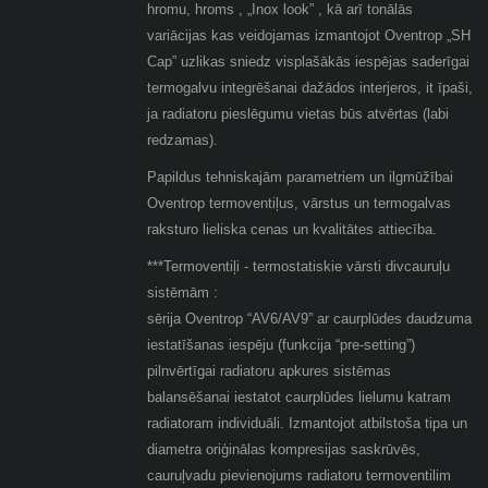
hromu, hroms , „Inox look” , kā arī tonālās
variācijas kas veidojamas izmantojot Oventrop „SH
Cap” uzlikas sniedz visplašākās iespējas saderīgai
termogalvu integrēšanai dažādos interjeros, it īpaši,
ja radiatoru pieslēgumu vietas būs atvērtas (labi
redzamas).
Papildus tehniskajām parametriem un ilgmūžībai
Oventrop termoventiļus, vārstus un termogalvas
raksturo lieliska cenas un kvalitātes attiecība.
***Termoventiļi - termostatiskie vārsti divcauruļu
sistēmām :
sērija Oventrop “AV6/AV9” ar caurplūdes daudzuma
iestatīšanas iespēju (funkcija “pre-setting”)
pilnvērtīgai radiatoru apkures sistēmas
balansēšanai iestatot caurplūdes lielumu katram
radiatoram individuāli. Izmantojot atbilstoša tipa un
diametra oriģinālas kompresijas saskrūvēs,
cauruļvadu pievienojums radiatoru termoventilim