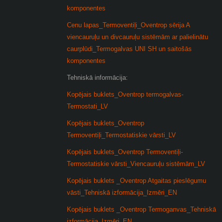
komponentes
Cenu lapas_Termoventiļi_Oventrop sērija A
viencauruļu un divcauruļu sistēmām ar palielinātu
caurplūdi_Termogalvas UNI SH un saitošās
komponentes
Tehniskā informācija:
Kopējais buklets_Oventrop termogalvas-
Termostati_LV
Kopējais buklets_Oventrop
Termoventiļi_Termostatiskie vārsti_LV
Kopējais buklets_Oventrop Termoventiļi-
Termostatiskie vārsti_Viencauruļu sistēmām_LV
Kopējais buklets _Oventrop Atgaitas pieslēgumu
vāsti_Tehniskā izformācija_Izmēri_EN
Kopējais buklets _Oventrop Termoganvas_Tehniskā
izformācija_Izmēri_EN