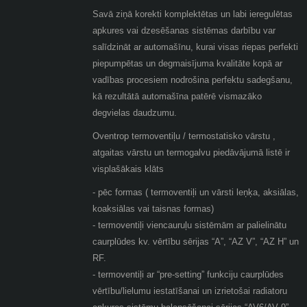
Savā ziņā korekti komplektētas un labi ieregulētas
apkures vai dzesēšanas sistēmas darbību var
salīdzināt ar automašīnu, kurai visas riepas perfekti
piepumpētas un degmaisījuma kvalitāte kopā ar
vadības procesiem nodrošina perfektu sadegšanu,
kā rezultātā automašīna patērē vismazāko
degvielas daudzumu.
Oventrop termoventiļu / termostatisko vārstu ,
atgaitas vārstu un termogalvu piedāvājumā listē ir
visplašākais klāts
- pēc formas ( termoventiļi un vārsti leņķa, aksiālas,
koaksiālas vai taisnas formas)
- termoventiļi viencauruļu sistēmām ar palielinātu
caurplūdes kv. vērtību sērijas “A”, “AZ V”, “AZ H” un
RF.
- termoventiļi ar “pre-setting” funkciju caurplūdes
vērtību/lielumu iestatīšanai un izrietošai radiatoru