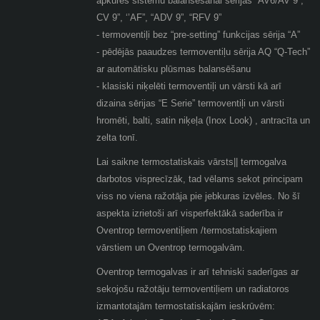
apkures sistēmu balansēšanai sērijas “AV6/AV 9”,
CV 9”, ‘’AF”, “ADV 9”, “RFV 9”
- termoventiļi bez “pre-setting” funkcijas sērija “A”
- pēdējās paaudzes termoventiļu sērija AQ “Q-Tech”
ar automātisku plūsmas balansēšanu
- klasiski niķelēti termoventiļi un vārsti kā arī
dizaina sērijas “E Serie” termoventiļi un vārsti
hromēti, balti, satin niķeļa (Inox Look) , antracīta un
zelta tonī.
Lai saikne termostatiskais vārsts|| termogalva
darbotos visprecīzāk, tad vēlams sekot principam
viss no viena ražotāja pie jebkuras izvēles. No šī
aspekta izrietoši arī visperfektākā saderība ir
Oventrop termoventiļiem /termostatiskajiem
vārstiem un Oventrop termogalvām.
Oventrop termogalvas ir arī tehniski saderīgas ar
sekojošu ražotāju termoventiļiem un radiatoros
izmantotajām termostatiskajām ieskrūvēm: