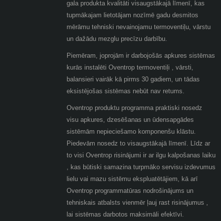
gala produkta kvalitāti visaugstākajā līmenī, kas
tupmākajam lietotājam nozīmē gadu desmitos
mērāmu tehniski nevainojamu termoventiļu, vārstu
un dažādu mezglu precīzu darbību.
Piemēram, joprojām ir darbojošās apkures sistēmas
kurās instalēti Oventrop termoventiļi , vārsti,
balansieri vairāk kā pirms 30 gadiem, un tādas
eksistējošas sistēmas nebūt nav retums.
Oventrop produktu programma praktiski nosedz
visu apkures, dzesēšanas un ūdensapgādes
sistēmām nepieciešamo komponenšu klāstu.
Piedevām nosedz to visaugstākajā līmenī. Līdz ar
to visi Oventrop risinājumi ir ar ilgu kalpošanas laiku
, kas būtiski samazina turpmāko servisu izdevumus
lielu vai mazu sistēmu ekspluatētājiem, kā arī
Oventrop programmatūras nodrošinājums un
tehniskais atbalsts vienmēr ļauj rast risinājumus ,
lai sistēmas darbotos maksimāli efektīvi.