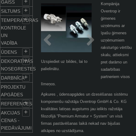
+
GAISS
Kompānija
+
SILTUMS
Oventrop ir
+
ģimenes
TEMPERATŪRAS
uzņēmums ar
KONTROLE
īpašu ģimenes
UN
uzņēmumiem
VADĪBA
raksturīgo vērtību
+
ŪDENS
skalu, attieksmi
+
DEKORATĪVĀS
pret darāmo un
NOSEGRESTES
sadarbības
+
partneriem visos
DARBNĪCA
līmeņos.
PROJEKTU
APGĀDES
Apkures , ūdensapgādes un dzesēšanas sistēmu
+
komponenšu ražotāja Oventrop GmbH & Co. KG
REFERENCES
kvalitātes latiņas augstums jau ielikts ražotāja
+
AKCIJAS
filozofijā “Premium Armatur + System” un visā
CENAS -
firmas pastāvēšanas laikā nekad nav bijušas
PIEDĀVĀJUMI
atkāpes no uzstādījuma.