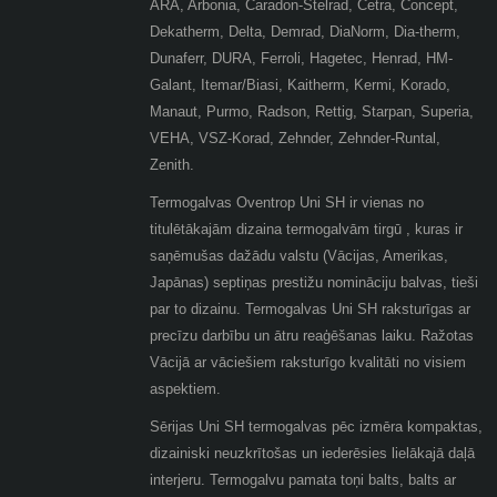
ARA, Arbonia, Caradon-Stelrad, Cetra, Concept,
Dekatherm, Delta, Demrad, DiaNorm, Dia-therm,
Dunaferr, DURA, Ferroli, Hagetec, Henrad, HM-
Galant, Itemar/Biasi, Kaitherm, Kermi, Korado,
Manaut, Purmo, Radson, Rettig, Starpan, Superia,
VEHA, VSZ-Korad, Zehnder, Zehnder-Runtal,
Zenith.
Termogalvas Oventrop Uni SH ir vienas no
titulētākajām dizaina termogalvām tirgū , kuras ir
saņēmušas dažādu valstu (Vācijas, Amerikas,
Japānas) septiņas prestižu nomināciju balvas, tieši
par to dizainu. Termogalvas Uni SH raksturīgas ar
precīzu darbību un ātru reaģēšanas laiku. Ražotas
Vācijā ar vāciešiem raksturīgo kvalitāti no visiem
aspektiem.
Sērijas Uni SH termogalvas pēc izmēra kompaktas,
dizainiski neuzkrītošas un iederēsies lielākajā daļā
interjeru. Termogalvu pamata toņi balts, balts ar