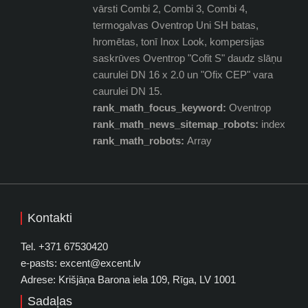
vārsti Combi 2, Combi 3, Combi 4,
termogalvas Oventrop Uni SH batas,
hromētas, tonī Inox Look, kompersijas
saskrūves Oventrop "Cofit S" daudz slāņu
caurulei DN 16 x 2.0 un "Ofix CEP" vara
caurulei DN 15.
rank_math_focus_keyword:
Oventrop
rank_math_news_sitemap_robots:
index
rank_math_robots:
Array
Kontakti
Tel. +371 67530420
e-pasts: excent@excent.lv
Adrese: Krišjāņa Barona iela 109, Rīga, LV 1001
Sadaļas