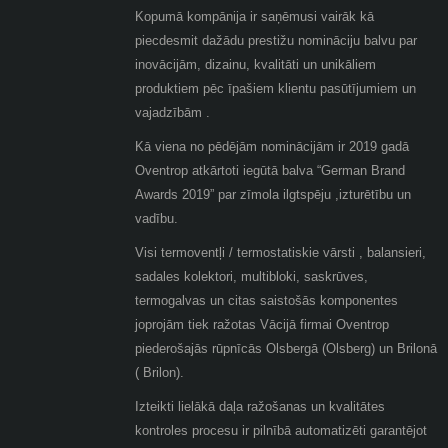
Kopumā kompānija ir saņēmusi vairāk kā
piecdesmit dažādu prestižu nomināciju balvu par
inovācijām, dizainu, kvalitāti un unikāliem
produktiem pēc īpašiem klientu pasūtījumiem un
vajadzībām .
Kā viena no pēdējām nominācijām ir 2019 gadā
Oventrop atkārtoti iegūtā balva “German Brand
Awards 2019” par zīmola ilgtspēju ,izturētību un
vadību.
Visi termoventļi / termostatiskie vārsti , balansieri,
sadales kolektori, multibloki, saskrūves,
termogalvas un citas saistošās komponentes
joprojām tiek ražotas Vācijā firmai Oventrop
piederošajās rūpnīcās Olsbergā (Olsberg) un Brilonā
( Brilon).
Izteikti lielākā daļa ražošanas un kvalitātes
kontroles procesu ir pilnībā automatizēti garantējot