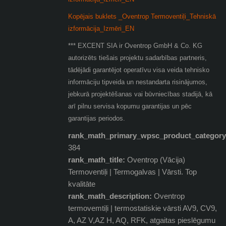
Kopējais buklets _Oventrop Termoventiļi_Tehniskā
izformācija_Izmēri_EN
*** EXCENT SIA ir Oventrop GmbH & Co. KG
autorizēts tiešais projektu sadarbības partneris,
tādējādi garantējot operatīvu visa veida tehnisko
informāciju tipveida un nestandarta risinājumos,
jebkurā projektēšanas vai būvniecības stadijā, kā
arī pilnu servisa kopumu garantijas un pēc
garantijas periodos.
rank_math_primary_wpsc_product_category
384
rank_math_title:
Oventrop (Vācija)
Termoventiļi | Termogalvas | Vārsti. Top
kvalitāte
rank_math_description:
Oventrop
termovemtiļi | termostatiskie vārsti AV9, CV9,
A, AZ V,AZ H, AQ, RFK, atgaitas pieslēgumu