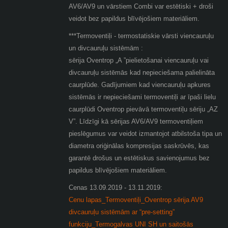
AV6/AV9 un vārstiem Combi var estētiski + droši
veidot bez papildus blīvējošiem materiāliem.
***Termoventiļi - termostatiskie vārsti viencauruļu
un divcauruļu sistēmām :
sērija Oventrop „A ”pielietošanai viencauruļu vai
divcauruļu sistēmās kad nepieciešama palielināta
caurplūde. Gadījumiem kad viencauruļu apkures
sistēmās ir nepieciešami termoventiļi ar īpaši lielu
caurplūdi Oventrop pievāvā termoventiļu sēriju „AZ
V”. Līdzīgi kā sērijas AV6/AV9 termoventiļiem
pieslēgumus var veidot izmantojot atbilstoša tipa un
diametra oriģinālas kompresijas saskrūvēs, kas
garantē drošus un estētiskus savienojumus bez
papildus blīvējošiem materiāliem.
Cenas 13.09.2019 - 13.11.2019:
Cenu lapas_Termoventiļi_Oventrop sērija AV9
divcauruļu sistēmām ar “pre-setting”
funkciju_Termogalvas UNI SH un saitošās